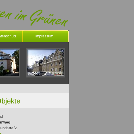
tenschutz
Impressum
bjekte
nd
enweg
rundstraße
r