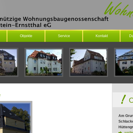
Objekte
Service
Kontakt
Da
e
O
Am Gru
Schlack
Hütteng
weite