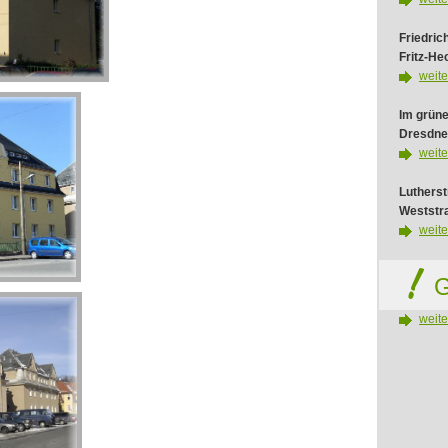
Friedric
Fritz-He
weite
Im grüne
Dresdne
weite
Luthers
Weststr
weite
G
weite