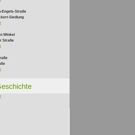
h-Engels-Straße
ckert-Siedlung
r
n Winkel
r Straße
r
traße
aße
r
eschichte
r